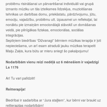
problēmu risināšanai un pārvarēšanai individuāli vai grupā
izmanto mūziku un tās izteiksmes līdzekļus, muzicēšanas
tehnikas un darbības domu, priekšstatu, pārdzīvojumu, jūtu,
emociju, vajadzību, problēmu utt. izpausmei un refleksijai, lai
nonāktu pie izmaiņām emocionālajā stāvoklī un domāšanas
veidā, pie pilnīgākas fiziskas, emocionālas, sociālas
integrācijas.
Septiņiem biedrības “Dižvanagi” bērniem mūzikas terapija ir ļoti
nepieciešama, un arī esam atraduši jauku mūzikas terapeiti
Maiju Zaķis, kura būtu ar mieru sniegt šo pakalpojumu!
Nodarbībām vienu reizi nedēļā uz 6 mēnešiem ir vajadzīgi
Ls 1176
Arī Tu vari palīdzēt!
Reitterapija!
Biedrībai ir sadarbība ar “Jura staļļiem”, kur bērni var braukt uz
reitterapijas nodarbībām!