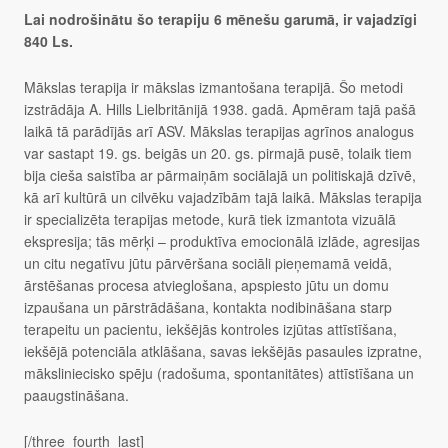
Lai nodrošinātu šo terapiju 6 mēnešu garumā, ir vajadzīgi
840 Ls.
Mākslas terapija ir mākslas izmantošana terapijā. Šo metodi
izstrādāja A. Hills Liel­britānijā 1938. gadā. Apmēram tajā pašā
laikā tā parādījās arī ASV. Mākslas terapijas agrīnos analogus
var sastapt 19. gs. beigās un 20. gs. pirmajā pusē, tolaik tiem
bija cieša saistība ar pārmaiņām sociālajā un politiskajā dzīvē,
kā arī kultūrā un cilvēku vajadzībām tajā laikā. Mākslas terapija
ir specializēta terapijas metode, kurā tiek izmantota vizuālā
ekspresija; tās mērķi – produktīva emocio­nālā izlāde, agresijas
un citu negatīvu jūtu pārvēršana sociāli pieņemamā veidā,
ārstēšanas procesa atvieglošana, ap­spiesto jūtu un domu
izpaušana un pārstrādāšana, kontakta nodibināšana starp
terapeitu un pacientu, iekšējās kontroles izjūtas attīstīšana,
iekšējā potenciāla atklāšana, savas iekšējās pasaules izpratne,
māksli­niecisko spēju (radošuma, sponta­nitātes) attīstīšana un
paaugstināšana.
[/three_fourth_last]