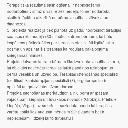
Terapeitiskā rezultāta sasniegšanai ir nepieciešams
nodarboties vismaz divas reizes nedēļā, tomēr nodarbību
skaits ir jāplāno atkarībā no bērna veselības stāvokļa un
diagnozes.
Šī projekta realizācija tiek plānota uz gadu, nodrošinot terapijas
seansus reizi nedēļā (30 minūtes katram bērnam), lai būtu
iespējams pārliecināties par terapijas efektivitāti ilgākā laika
posmā un apzināt šīs terapijas kā regulāra pakalpojuma
sniegšanas nianses.
Projekta ietvaros katram bērnam tiks izveidota veselības karte,
lai objektīvi novērtētu terapijas laikā panāktos uzlabojumus
bērna veselībā un uzvedībā. Terapijas īstenošanas speciālisti
(sertificēti kanisterapijas speciālisti (3), ergoterapeits) ir
apzināti un gatavi intensīvam darbam.
Projekta īstenošanas mērķauditorija ir 8 bērni ar īpašām
vajadzībām Liepājā un tuvākajos novados (Grobiņa, Priekule
Liepāja, Virga.), uz šo brīdi ir saziedota nauda lai terapijas
varētu notikt līdz augusta mēnesim 2012 gadam bet ir
nepieciešami līdzekļi lai to turpinātu !