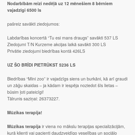
Nodarbībām reizi nedēļā uz 12 mēnešiem 8 bērniem
vajadzīgi 6500 ls
pašreiz savākti ziedojumos:
Labdarības koncertā “Tu esi mans draugs” savākti 537 LS
Ziedojumi T/N Kurzeme akcijas laikā savākti 300 LS
Privātie ziedojumi biedrības kontā 426LS
UZ ŠO BRĪDI PIETRŪKST 5236 LS
Biedrības “Mini zoo” ir vajadzīgs siens un burkāni, kā arī graudi
un zāģu skaidas – ja kādam ir iespēja noziedot šīs lietas –
būsim ļoti pateicīgi!
Tālrunis saziņai: 26373227.
Mūzikas terapija!
Mūzikas terapija
ir viena no mākslu terapijas specializācijām,
kurā klienti vai pacienti daudzveidīgo veselības un sociālo