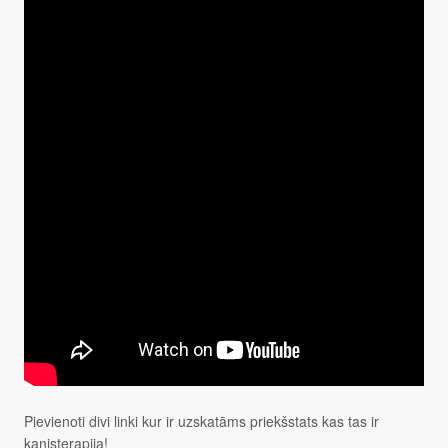
Pievienoti divi linki kur ir uzskatāms priekšstats kas tas ir
kanisterapija!