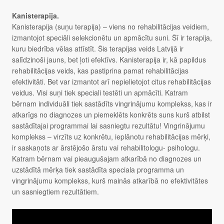
Kanisterapija.
Kanisterapija (suņu terapija) – viens no rehabilitācijas veidiem,
izmantojot speciāli selekcionētu un apmācītu suni. Šī ir terapija,
kuru biedrība vēlas attīstīt. Šis terapijas veids Latvijā ir
salīdzinoši jauns, bet ļoti efektīvs. Kanisterapija ir, kā papildus
rehabilitācijas veids, kas pastiprina pamat rehabilitācijas
efektivitāti. Bet var izmantot arī nepielietojot citus rehabilitācijas
veidus. Visi suņi tiek speciali testēti un apmācīti. Katram
bērnam individuāli tiek sastādīts vingrinājumu komplekss, kas ir
atkarīgs no diagnozes un piemeklēts konkrēts suns kurš atbilst
sastādītajai programmai lai sasniegtu rezultātu! Vingrinājumu
komplekss – virzīts uz konkrētu, ieplānotu rehabilitācijas mērķi,
ir saskaņots ar ārstējošo ārstu vai rehabilitologu- psihologu.
Katram bērnam vai pieaugušajam atkarībā no diagnozes un
uzstādītā mērķa tiek sastādīta speciala programma un
vingrinājumu komplekss, kurš mainās atkarībā no efektivitātes
un sasniegtiem rezultātiem.