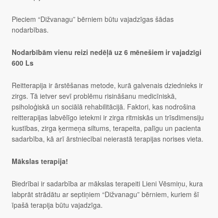
Pieciem “Dižvanagu” bērniem būtu vajadzīgas šādas
nodarbības.
Nodarbībām vienu reizi nedēļā uz 6 mēnešiem ir vajadzīgi
600 Ls
Reitterapija ir ārstēšanas metode, kurā galvenais dziednieks ir
zirgs. Tā ietver sevī problēmu risināšanu medicīniskā,
psiholoģiskā un sociālā rehabilitācijā. Faktori, kas nodrošina
reitterapijas labvēlīgo ietekmi ir zirga ritmiskās un trīsdimensiju
kustības, zirga ķermeņa siltums, terapeita, palīgu un pacienta
sadarbība, kā arī ārstniecībai neierastā terapijas norises vieta.
Mākslas terapija!
Biedrībai ir sadarbība ar mākslas terapeiti Lieni Vēsmiņu, kura
labprāt strādātu ar septiņiem “Dižvanagu” bērniem, kuriem šī
īpašā terapija būtu vajadzīga.