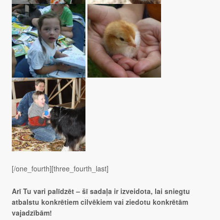
[/one_fourth][three_fourth_last]
Arī Tu vari palīdzēt – šī sadaļa ir izveidota, lai sniegtu
atbalstu konkrētiem cilvēkiem vai ziedotu konkrētām
vajadzībām!