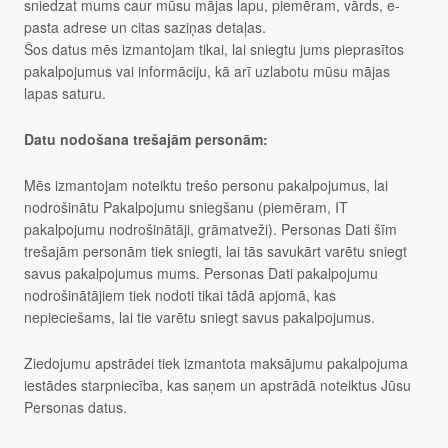
sniedzat mums caur mūsu mājas lapu, piemēram, vārds, e-
pasta adrese un citas saziņas detaļas.
Šos datus mēs izmantojam tikai, lai sniegtu jums pieprasītos
pakalpojumus vai informāciju, kā arī uzlabotu mūsu mājas
lapas saturu.
Datu nodošana trešajām personām:
Mēs izmantojam noteiktu trešo personu pakalpojumus, lai
nodrošinātu Pakalpojumu sniegšanu (piemēram, IT
pakalpojumu nodrošinātāji, grāmatveži). Personas Dati šīm
trešajām personām tiek sniegti, lai tās savukārt varētu sniegt
savus pakalpojumus mums. Personas Dati pakalpojumu
nodrošinātājiem tiek nodoti tikai tādā apjomā, kas
nepieciešams, lai tie varētu sniegt savus pakalpojumus.
Ziedojumu apstrādei tiek izmantota maksājumu pakalpojuma
iestādes starpniecība, kas saņem un apstrādā noteiktus Jūsu
Personas datus.