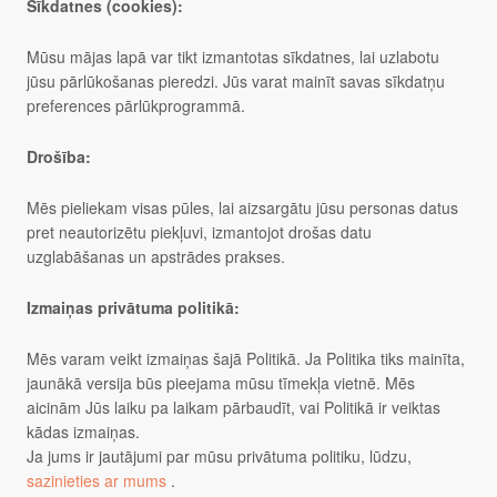
Sīkdatnes (cookies):
Mūsu mājas lapā var tikt izmantotas sīkdatnes, lai uzlabotu
jūsu pārlūkošanas pieredzi. Jūs varat mainīt savas sīkdatņu
preferences pārlūkprogrammā.
Drošība:
Mēs pieliekam visas pūles, lai aizsargātu jūsu personas datus
pret neautorizētu piekļuvi, izmantojot drošas datu
uzglabāšanas un apstrādes prakses.
Izmaiņas privātuma politikā:
Mēs varam veikt izmaiņas šajā Politikā. Ja Politika tiks mainīta,
jaunākā versija būs pieejama mūsu tīmekļa vietnē. Mēs
aicinām Jūs laiku pa laikam pārbaudīt, vai Politikā ir veiktas
kādas izmaiņas.
Ja jums ir jautājumi par mūsu privātuma politiku, lūdzu,
sazinieties ar mums
.