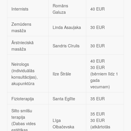
Romāns
Internists
40 EUR
Galuza
Zemūdens
Linda Asauļaka
30 EUR
masāža
Ārstnieciskā
Sandris Cīrulis
30 EUR
masāža
40 EUR
Neirologs
30 EUR
(individuālās
Ilze Štrāle
(bērniem līdz 1
konsultācijas),
gada
akupunktūra
vecumam)
Fizioterapija
Santa Eglīte
35 EUR
Silto smilšu
35 EUR
terapija
Līga
30 EUR
(Dabas vides
Olbačevska
(atkārtotās
estētikas