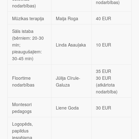
nodarbības)
nodarbības)
Mūzikas terapija
Maija Roga
40 EUR
Sāls istaba
(bērniem: 20-30
min;
Linda Asauļaka
10 EUR
pieaugušajiem:
30-45 min)
35 EUR
Floortime
Jūlija Cīrule-
30 EUR
nodarbības
Galuza
(atkārtota
nodarbība)
Montesori
Liene Goda
30 EUR
pedagogs
Logopēds,
papildus
iespējama