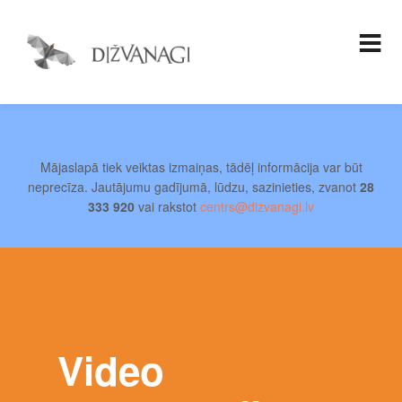
Mājaslapā tiek veiktas izmaiņas, tādēļ informācija var būt
neprecīza. Jautājumu gadījumā, lūdzu, sazinieties, zvanot
28
333 920
vai rakstot
centrs@dizvanagi.lv
Video