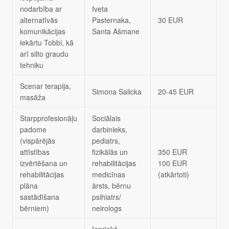
nodarbība ar
Iveta
alternatīvās
Pasternaka,
30 EUR
komunikācijas
Santa Ašmane
iekārtu Tobbi, kā
arī silto graudu
tehniku
Scenar terapija,
Simona Salicka
20-45 EUR
masāža
Starpprofesionāļu
Sociālais
padome
darbinieks,
(vispārējās
pediatrs,
attīstības
fizikālās un
350 EUR
izvērtēšana un
rehabilitācijas
100 EUR
rehabilitācijas
medicīnas
(atkārtoti)
plāna
ārsts, bērnu
sastādīšana
psihiatrs/
bērniem)
neirologs
Iepriekš