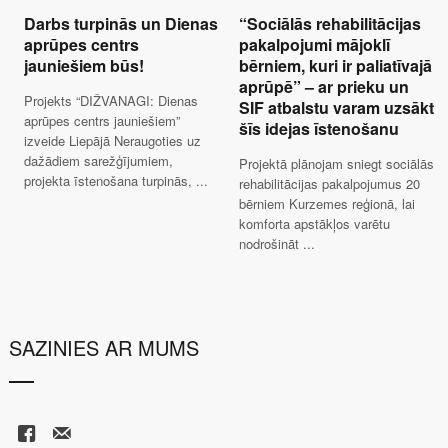
Darbs turpinās un Dienas
“Sociālās rehabilitācijas
aprūpes centrs
pakalpojumi mājoklī
jauniešiem būs!
bērniem, kuri ir paliatīvajā
aprūpē” – ar prieku un
Projekts “DIŽVANAGI: Dienas
SIF atbalstu varam uzsākt
aprūpes centrs jauniešiem”
šīs idejas īstenošanu
izveide Liepājā Neraugoties uz
dažādiem sarežģījumiem,
Projektā plānojam sniegt sociālās
projekta īstenošana turpinās, ...
rehabilitācijas pakalpojumus 20
bērniem Kurzemes reģionā, lai
komforta apstākļos varētu
nodrošināt ...
SAZINIES AR MUMS