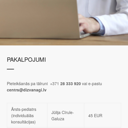
PAKALPOJUMI
Pieteikšanās pa tālruni +371
28 333 920
vai e-pastu
centrs@dizvanagi.lv
Ārsts-pediatrs
Jūlija Cīrule-
(individuālās
45 EUR
Galuza
konsultācijas)