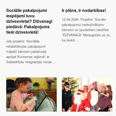
Sociālie pakalpojumi
Ir plāns, ir nodarbības!
iespējami tuvu
12.06.2026. Projekts “Sociālo
dzīvesvietai? Dižvanagi
pakalpojumu nodrošināšana
piedāvā: Pakalpojums
bērniem un jauniešiem biedrībā
tieši dzīvesvietā!
“DIŽVANAGI” Neraugoties uz to,
ka laukā ...
Jeb projekts “Sociālās
rehabilitācijas pakalpojumi
mājoklī bērniem paliatīvajā
aprūpē Kurzemes reģionā” ar
Sabiedrības integrācijas fonda ...