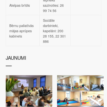
Atelpas brīdis
sazinoties: 26
99 74 56
Sociālie
Bērnu paliatīvās
darbinieki,
mājas aprūpes
kapelāni: 200
kabinets
28 155, 22 301
886
JAUNUMI