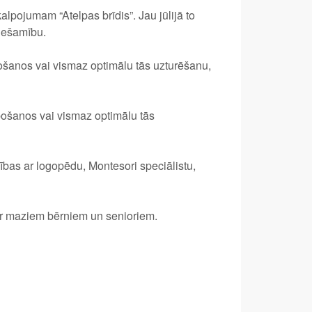
lpojumam “Atelpas brīdis”. Jau jūlijā to
iešamību.
bošanos vai vismaz optimālu tās uzturēšanu,
bošanos vai vismaz optimālu tās
bības ar logopēdu, Montesori speciālistu,
 ar maziem bērniem un senioriem.