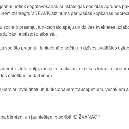
šanai notiek sagatavošanās arī īslaicīgās sociālās aprūpes paka
kuriem izsniegts VDEĀVK atzinums par īpašas kopšanas nepiec
šu sociālo prasmju, funkcionālo spēju un dzīves kvalitātes uzla
adzībām atbilstošu atbalstu.
s sociālo prasmju, funkcionālo spēju un dzīves kvalitātes uzla
 saņemt: fizioterapija, masāža, mākslas, mūzikas terapija, nodar
ides estētikas nodarbības).
vēkiem ar invaliditāti un funkcionāliem traucējumiem, vecākiem
ana bērniem un jauniešiem biedrībā “DIŽVANAGI”