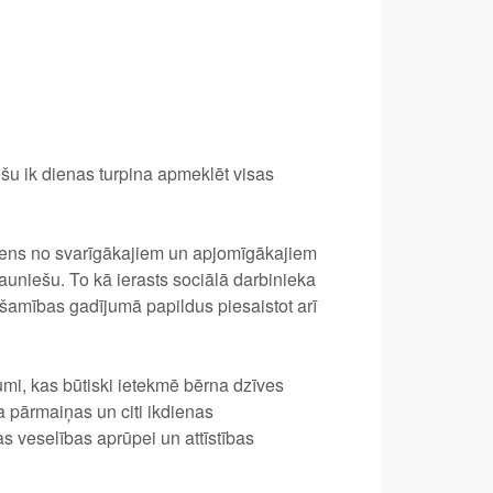
šu ik dienas turpina apmeklēt visas
viens no svarīgākajiem un apjomīgākajiem
jauniešu. To kā ierasts sociālā darbinieka
ešamības gadījumā papildus piesaistot arī
jumi, kas būtiski ietekmē bērna dzīves
 pārmaiņas un citi ikdienas
s veselības aprūpei un attīstības