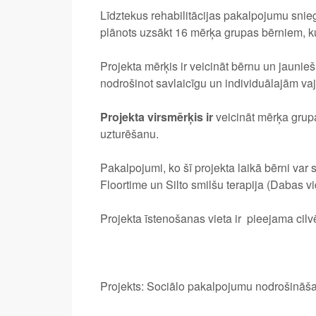
Līdztekus rehabilitācijas pakalpojumu snieg
plānots uzsākt 16 mērķa grupas bērniem, 
Projekta mērķis ir veicināt bērnu un jaunie
nodrošinot savlaicīgu un individuālajām vaj
Projekta virsmērķis ir
veicināt mērķa grupa
uzturēšanu.
Pakalpojumi, ko šī projekta laikā bērni var
Floortime un Silto smilšu terapija (Dabas v
Projekta īstenošanas vieta ir pieejama cil
Projekts: Sociālo pakalpojumu nodrošināš