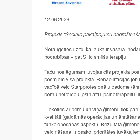
12.06.2026.
Projekts “Sociālo pakalpojumu nodrošināš
Neraugoties uz to, ka laukā ir vasara, nod
nodarbības – pat Silto smilšu terapiju!
Taču noslēgumam tuvojas cits projekta pos
posmiem visā projektā. Rehabilitācijas jeb i
vadībā veic Starpprofesionāļu padome (ārsts
bērnu neirologu, psihiatru, psihoterapeitu un
Tiekoties ar bērnu un viņa ģimeni, tiek pārr
kvalitāti (gaidāmās operācijas un ārstēša
funkcionēšanas aspekti). Rezultātā ģimene 
veicināšanai, nosakot prioritātes tuvākaji