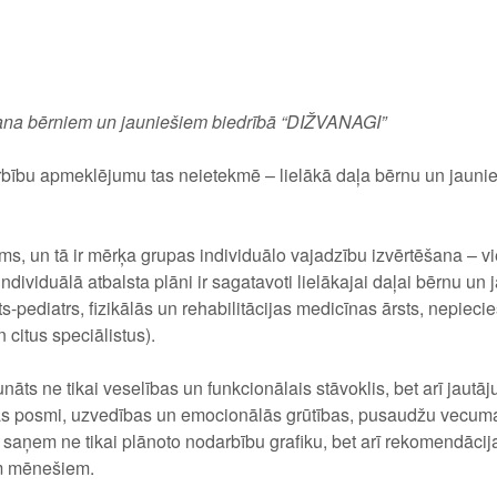
ana bērniem un jauniešiem biedrībā “DIŽVANAGI”
arbību apmeklējumu tas neietekmē – lielākā daļa bērnu un jaunie
ms, un tā ir mērķa grupas individuālo vajadzību izvērtēšana – 
ndividuālā atbalsta plāni ir sagatavoti lielākajai daļai bērnu un 
-pediatrs, fizikālās un rehabilitācijas medicīnas ārsts, nepieci
 citus speciālistus).
unāts ne tikai veselības un funkcionālais stāvoklis, bet arī jautā
nas posmi, uzvedības un emocionālās grūtības, pusaudžu vecuma
saņem ne tikai plānoto nodarbību grafiku, bet arī rekomendācija
em mēnešiem.