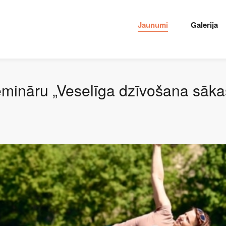
Jaunumi
Galerija
ināru „Veselīga dzīvošana sākas