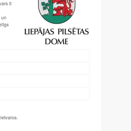
ars it
s un
elīgs
ietvaros.