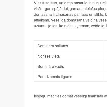
Viss ir saistīts, un ārējā pasaule ir mūsu i
visā – gan spējā dot, gan ar pateicību pieņ
domāšana ir zināšanas par labo un slikto, tā
attieksmi. Veselīga domāšana veicina vesel
uzturs – jo tas, ko mēs uzņemam, veido to
Semināra sākums
Norises vieta
Semināru vadīs
Paredzamais ilgums
Iespēju mācīties domāt veselīgi finansiāli a