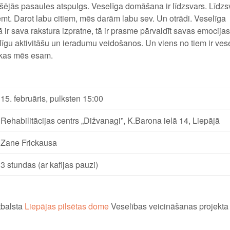
ekšējās pasaules atspulgs. Veselīga domāšana ir līdzsvars. Līdzsv
emt. Darot labu citiem, mēs darām labu sev. Un otrādi. Veselīga
 ir sava rakstura izpratne, tā ir prasme pārvaldīt savas emocija
īgu aktivitāšu un ieradumu veidošanos. Un viens no tiem ir ves
, kas mēs esam.
15. februāris, pulksten 15:00
Rehabilitācijas centrs „Dižvanagi”, K.Barona ielā 14, Liepājā
Zane Frickausa
3 stundas (ar kafijas pauzi)
tbalsta
Liepājas pilsētas dome
Veselības veicināšanas projekta 