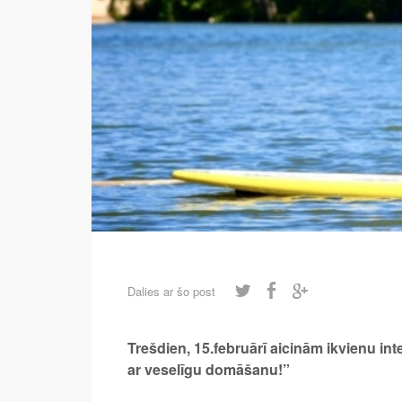
Dalies ar šo post
Trešdien, 15.februārī aicinām ikvienu i
ar veselīgu domāšanu!”