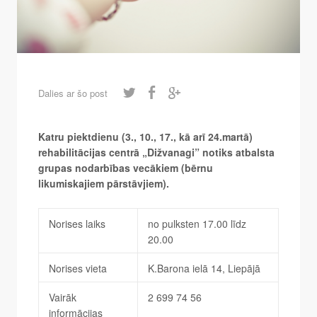
Dalies ar šo post
Katru piektdienu (3., 10., 17., kā arī 24.martā)
rehabilitācijas centrā „Dižvanagi” notiks atbalsta
grupas nodarbības vecākiem (bērnu
likumiskajiem pārstāvjiem).
Norises laiks
no pulksten 17.00 līdz
20.00
Norises vieta
K.Barona ielā 14, Liepājā
Vairāk
2 699 74 56
informācijas