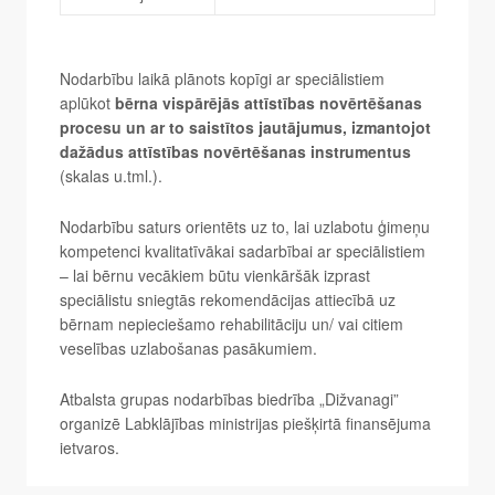
Nodarbību laikā plānots kopīgi ar speciālistiem
aplūkot
bērna vispārējās attīstības novērtēšanas
procesu un ar to saistītos jautājumus, izmantojot
dažādus attīstības novērtēšanas instrumentus
(skalas u.tml.).
Nodarbību saturs orientēts uz to, lai uzlabotu ģimeņu
kompetenci kvalitatīvākai sadarbībai ar speciālistiem
– lai bērnu vecākiem būtu vienkāršāk izprast
speciālistu sniegtās rekomendācijas attiecībā uz
bērnam nepieciešamo rehabilitāciju un/ vai citiem
veselības uzlabošanas pasākumiem.
Atbalsta grupas nodarbības biedrība „Dižvanagi”
organizē Labklājības ministrijas piešķirtā finansējuma
ietvaros.