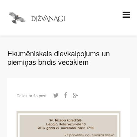
Ekumēniskais dievkalpojums un
piemiņas brīdis vecākiem
Dalies ar šo post