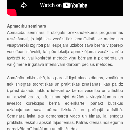
Apmācību seminārs
Apmācību seminārs ir obligāts priekšnoteikums programmas
uzsākšanai, jo tajā tiek vecāki tiek iepazīstināti ar metodi un
visaptveroši izglītoti par iespējām uzlabot sava bērna vispārējo
veselības stāvokli, lai pēc lekciju apmeklējuma vecāki varētu
izvērtēt to, vai konkrētā metode viņu bērnam ir piemērota un
vai ģimene ir gatava intensīvam darbam pēc šīs metodes.
Apmācību cikla laikā, kas parasti ilgst piecas dienas, vecākiem
tiek sniegtas teorētiskas un praktiskas zināšanas, kas palīdz
izprast dažādu faktoru ietekmi uz bērna veselību un attīstību
un apzināties to, kā, izmantojot dažādus vingrinājumus un
ieviešot korekcijas bērna ēdienkartē, panākt būtiskus
uzlabojumus sava bērna fiziskajā un garīgajā attīstībā.
Semināra laikā tiks demonstrēti video un filmas, lai sniegtu
praktisku ieskatu apskatītajās tēmās. Katras dienas noslēgumā
paredzēta arī jautājumu un atbilžu daļa.