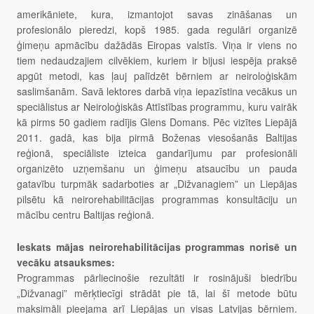
amerikāniete, kura, izmantojot savas zināšanas un
profesionālo pieredzi, kopš 1985. gada regulāri organizē
ģimeņu apmācību dažādās Eiropas valstīs. Viņa ir viens no
tiem nedaudzajiem cilvēkiem, kuriem ir bijusi iespēja praksē
apgūt metodi, kas ļauj palīdzēt bērniem ar neiroloģiskām
saslimšanām. Savā lektores darbā viņa iepazīstina vecākus un
speciālistus ar Neiroloģiskās Attīstības programmu, kuru vairāk
kā pirms 50 gadiem radījis Glens Domans. Pēc vizītes Liepājā
2011. gadā, kas bija pirmā Boženas viesošanās Baltijas
reģionā, speciāliste izteica gandarījumu par profesionāli
organizēto uzņemšanu un ģimeņu atsaucību un pauda
gatavību turpmāk sadarboties ar „Dižvanagiem” un Liepājas
pilsētu kā neirorehabilitācijas programmas konsultāciju un
mācību centru Baltijas reģionā.
Ieskats mājas neirorehabilitācijas programmas norisē un
vecāku atsauksmes:
Programmas pārliecinošie rezultāti ir rosinājuši biedrību
„Dižvanagi” mērķtiecīgi strādāt pie tā, lai šī metode būtu
maksimāli pieejama arī Liepājas un visas Latvijas bērniem.