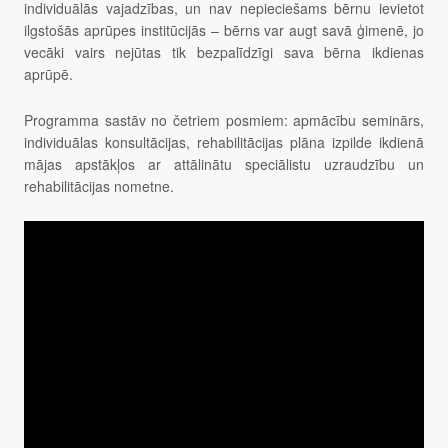
individuālās vajadzības, un nav nepieciešams bērnu ievietot
ilgstošās aprūpes institūcijās – bērns var augt savā ģimenē, jo
vecāki vairs nejūtas tik bezpalīdzīgi sava bērna ikdienas
aprūpē.
Programma sastāv no četriem posmiem: apmācību seminārs,
individuālas konsultācijas, rehabilitācijas plāna izpilde ikdienā
mājas apstākļos ar attālinātu speciālistu uzraudzību un
rehabilitācijas nometne.