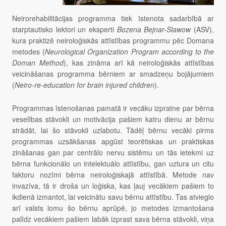
Neirorehabilitācijas programma tiek īstenota sadarbībā ar
starptautisko lektori un eksperti
Bozena Bejnar-Slawow
(ASV),
kura praktizē neiroloģiskās attīstības programmu pēc Domana
metodes (
Neurological Organization Program according to the
Doman Method
), kas zināma arī kā neiroloģiskās attīstības
veicināšanas programma bērniem ar smadzeņu bojājumiem
(
Neiro-re-education for brain injured children
).
Programmas īstenošanas pamatā ir vecāku izpratne par bērna
veselības stāvokli un motivācija pašiem katru dienu ar bērnu
strādāt, lai šo stāvokli uzlabotu. Tādēļ bērnu vecāki pirms
programmas uzsākšanas apgūst teorētiskas un praktiskas
zināšanas gan par centrālo nervu sistēmu un tās ietekmi uz
bērna funkcionālo un intelektuālo attīstību, gan uztura un citu
faktoru nozīmi bērna neiroloģiskajā attīstībā. Metode nav
invazīva, tā ir droša un loģiska, kas ļauj vecākiem pašiem to
ikdienā izmantot, lai veicinātu savu bērnu attīstību. Tas atvieglo
arī valsts lomu šo bērnu aprūpē, jo metodes izmantošana
palīdz vecākiem pašiem labāk izprast sava bērna stāvokli, viņa