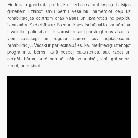
Biedrība ir gandarīta par to, ka ir izdevies radīt iespēju Latvijas
ģimenēm uzlabot savu bērnu veselību, nemērojot ceļu uz
rehabilitācijas centriem citās valstīs un izvairoties no papildu
izmaksām. Sadarbība ar Boženu ir apstiprinājusi to, ka bērni ar
invaliditāti patiesībā ir tik varoši un spēj pārsteigt mūs visus, ja
vien savlaicīgi un regulāri saņem sev nepieciešamo
rehabilitāciju. Vecāki ir pārliecinājušies, ka, mērķtiecīgi īstenojot
programmu, bērns, kurš nespēj pakustēties, sāk rāpot un
staigāt; bērns, kurš nerunā, sāk komunicēt, lasīt grāmatas,
zīmēt, un rēķināt.