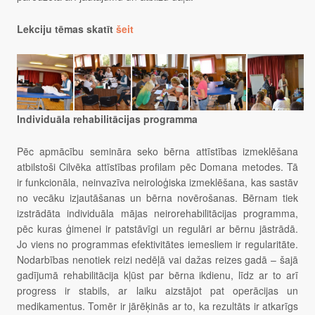
Lekciju tēmas skatīt
šeit
Individuāla rehabilitācijas programma
Pēc apmācību semināra seko bērna attīstības izmeklēšana
atbilstoši Cilvēka attīstības profilam pēc Domana metodes. Tā
ir funkcionāla, neinvazīva neiroloģiska izmeklēšana, kas sastāv
no vecāku izjautāšanas un bērna novērošanas. Bērnam tiek
izstrādāta individuāla mājas neirorehabilitācijas programma,
pēc kuras ģimenei ir patstāvīgi un regulāri ar bērnu jāstrādā.
Jo viens no programmas efektivitātes iemesliem ir regularitāte.
Nodarbības nenotiek reizi nedēļā vai dažas reizes gadā – šajā
gadījumā rehabilitācija kļūst par bērna ikdienu, līdz ar to arī
progress ir stabils, ar laiku aizstājot pat operācijas un
medikamentus. Tomēr ir jārēķinās ar to, ka rezultāts ir atkarīgs