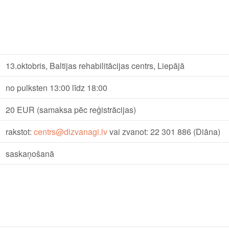
13.oktobris, Baltijas rehabilitācijas centrs, Liepājā
no pulksten 13:00 līdz 18:00
20 EUR (samaksa pēc reģistrācijas)
rakstot:
centrs@dizvanagi.lv
vai zvanot: 22 301 886 (Diāna)
saskaņošanā