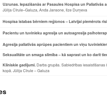
Uzrunas. Iepazīšanās ar Pasaules Hospisa un Paliatīvās a
Jūlija Cīrule–Galuza, Anda Jansone, Ilze Durņeva
Hospisa istabas bērniem reģionos – Latvijai piemērots ris
Pacientu un tuvinieku agresija un autoagresija psihoterap
Agresija paliatīvās aprūpes pacientiem un viņu tuvinieki
Seksualitāte un smaga slimība – kā saprast un ko darīt tie
Klīniskie gadījumi.
Darbs grupās. Sabiedrības iesaistīšanas i
kopā. Jūlija Cīrule – Galuza
es