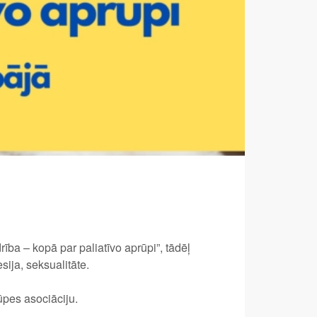
ba – kopā par paliatīvo aprūpi”, tādēļ
sija, seksualitāte.
ūpes asociāciju.