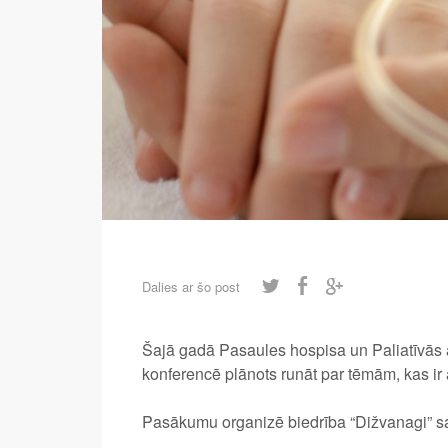
Dalies ar šo post
Šajā gadā Pasaules hospisa un Paliatīvās a
konferencē plānots runāt par tēmām, kas ir a
Pasākumu organizē biedrība “Dižvanagi” sad