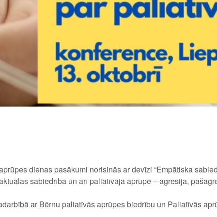
prūpes dienas pasākumi norisinās ar devīzi “Empātiska sabiedrī
ktuālas sabiedrībā un arī paliatīvajā aprūpē – agresija, pašagre
arbībā ar Bērnu paliatīvās aprūpes biedrību un Paliatīvās apr