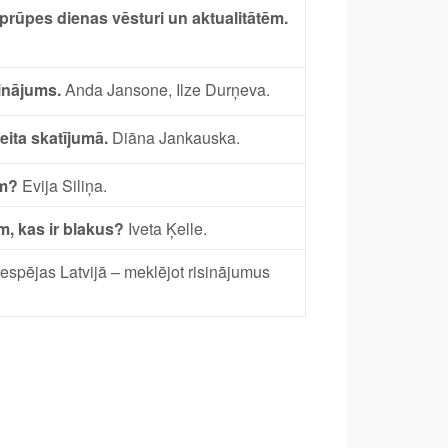
prūpes dienas vēsturi un aktualitātēm.
inājums.
Anda Jansone, Ilze Durņeva.
eita skatījumā.
Diāna Jankauska.
em?
Evija Siliņa.
m, kas ir blakus?
Iveta Ķelle.
espējas Latvijā – meklējot risinājumus