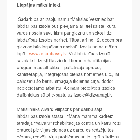
Liepājas mākslinieki.
Sadarbībā ar izsoļu namu “Mākslas Vēstniecība”
labdarības izsole būs pieejama arī tiešsaistē, kurā
varēs nosolīt savu likmi par gleznu un sekot līdzi
labdarības izsoles norisei. Tāpat arī no 12. decembra
gleznas būs iespējams apskatīt izsoļu nama mājas
lapā:
www.artembassy.lv
. Visi labdarības izsolē
savāktie līdzekļi tiks ziedoti bērnu rehabilitācijas
programmas attīstībā – paliatīvajā aprūpē,
kanisterapijā, integrējošas dienas nometnēs u.c., lai
palīdzētu šo bērnu smagajā ikdienas cīņā, dodot
nepieciešamo atbalstu. Aicinām pieteikties izsoles
dalībniekus sūtot e-pastu uz
izsole@dizvanagi.lv
Mākslinieks Aivars Vilipsōns par dalību šajā
labdarības izsolē stāsta: “Mana mamma kādreiz
strādāja “Vaivaru” rehabilitācijas centrā un katru reizi
braucot pie viņas ciemos uz darbu es redzēju tos
bērnus, redzēju viņu problēmas un ļoti grūto ikdienu,