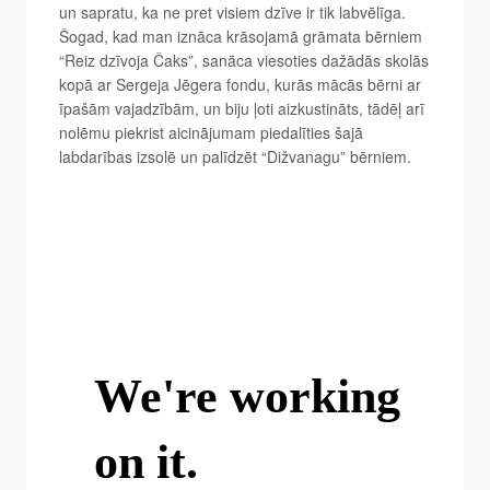
un sapratu, ka ne pret visiem dzīve ir tik labvēlīga.
Šogad, kad man iznāca krāsojamā grāmata bērniem
“Reiz dzīvoja Čaks”, sanāca viesoties dažādās skolās
kopā ar Sergeja Jēgera fondu, kurās mācās bērni ar
īpašām vajadzībām, un biju ļoti aizkustināts, tādēļ arī
nolēmu piekrist aicinājumam piedalīties šajā
labdarības izsolē un palīdzēt “Dižvanagu” bērniem.