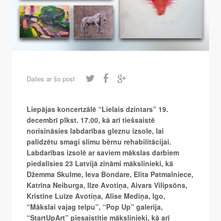
Dalies ar šo post
Liepājas koncertzālē “Lielais dzintars” 19.
decembrī plkst. 17.00, kā arī tiešsaistē
norisināsies labdarības gleznu izsole, lai
palīdzētu smagi slimu bērnu rehabilitācijai.
Labdarības izsolē ar saviem mākslas darbiem
piedalīsies 23 Latvijā zināmi mākslinieki, kā
Džemma Skulme, Ieva Bondare, Elita Patmalniece,
Katrīna Neiburga, Ilze Avotiņa, Aivars Vilipsōns,
Kristīne Luīze Avotiņa, Alise Mediņa, Igo,
“Mākslai vajag telpu”, “Pop Up” galerija,
“StartUpArt” piesaistītie mākslinieki, kā arī