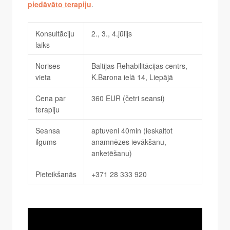
piedāvāto terapiju
.
Konsultāciju
2., 3., 4.jūlijs
laiks
Norises
Baltijas Rehabilitācijas centrs,
vieta
K.Barona ielā 14, Liepājā
Cena par
360 EUR (četri seansi)
terapiju
Seansa
aptuveni 40min (ieskaitot
ilgums
anamnēzes ievākšanu,
anketēšanu)
Pieteikšanās
+371 28 333 920