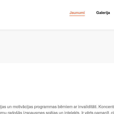
Jaunumi
Galerija
ijas un motivācijas programmas bērniem ar invaliditāti. Koncent
 radošās izspausmes spējas un intelekts. Ir vērts pamanīt, cik 