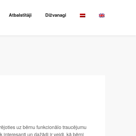
Atbalstītāji
Dižvanagi
rējoties uz bērnu funkcionālo traucējumu
interesanti un dažādi ir veidi, kā bērni