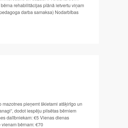
 bērna rehabilitācijas plānā ietvertu viņam
as pedagoga darba samaksa) Nodarbības
o mazotnes pieņemt škietami atšķirīgo un
vanagi”, dodot iespēju pilsētas bērniem
tnes dalībniekam: €5 Vienas dienas
ē vienam bērnam: €70