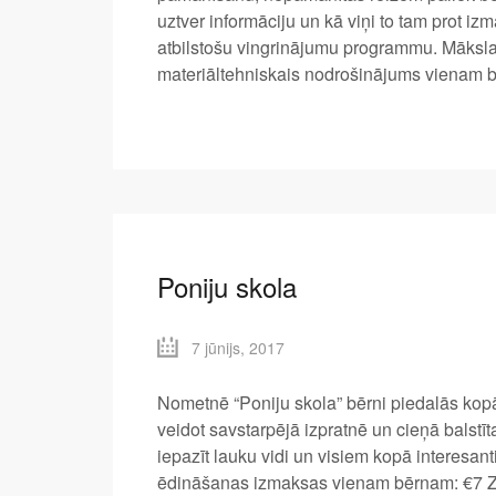
uztver informāciju un kā viņi to tam prot iz
atbilstošu vingrinājumu programmu. Māksl
materiāltehniskais nodrošinājums vienam b
Poniju skola
7 jūnijs, 2017
Nometnē “Poniju skola” bērni piedalās kop
veidot savstarpējā izpratnē un cieņā balstī
iepazīt lauku vidi un visiem kopā interesa
ēdināšanas izmaksas vienam bērnam: €7 Z