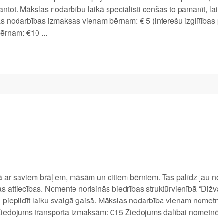
mantot. Mākslas nodarbību laikā speciālisti cenšas to pamanīt, lai
as nodarbības izmaksas vienam bērnam: € 5 (interešu izglītīb
ērnam: €10 ...
ā ar saviem brāļiem, māsām un citiem bērniem. Tas palīdz jau n
tas attiecības. Nomente norisinās biedrības struktūrvienībā “Diž
nti piepildīt laiku svaigā gaisā. Mākslas nodarbība vienam nome
iedojums transporta izmaksām: €15 Ziedojums dalībai nometn