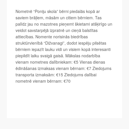
Nometnē “Poniju skola” bērni piedalās kopā ar
saviem brāļiem, māsām un citiem bērniem. Tas
palīdz jau no mazotnes pieņemt škietami atšķirīgo un
veidot savstarpējā izpratnē un cieņā balstītas
attiecības. Nomente norisinās biedrības
struktūrvienībā “Dižvanagi”, dodot iespēju pilsētas
bērniem iepazīt lauku vidi un visiem kopā interesanti
piepildīt laiku svaigā gaisā. Mākslas nodarbība
vienam nometnes dalībniekam: €5 Vienas dienas
ēdināšanas izmaksas vienam bērnam: €7 Ziedojums
transporta izmaksām: €15 Ziedojums dalībai
nometnē vienam bērnam: €70