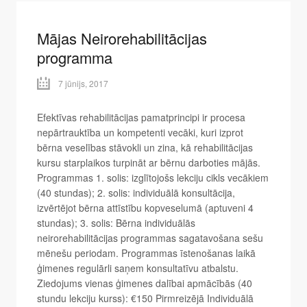
Mājas Neirorehabilitācijas
programma
7 jūnijs, 2017
Efektīvas rehabilitācijas pamatprincipi ir procesa
nepārtrauktība un kompetenti vecāki, kuri izprot
bērna veselības stāvokli un zina, kā rehabilitācijas
kursu starplaikos turpināt ar bērnu darboties mājās.
Programmas 1. solis: izglītojošs lekciju cikls vecākiem
(40 stundas); 2. solis: individuālā konsultācija,
izvērtējot bērna attīstību kopveselumā (aptuveni 4
stundas); 3. solis: Bērna individuālās
neirorehabilitācijas programmas sagatavošana sešu
mēnešu periodam. Programmas īstenošanas laikā
ģimenes regulārli saņem konsultatīvu atbalstu.
Ziedojums vienas ģimenes dalībai apmācībās (40
stundu lekciju kurss): €150 Pirmreizējā Individuālā