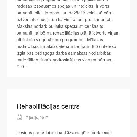
radošās izspausmes spējas un intelekts. Ir vērts
pamanīt, cik interesanti un dažādi ir veidi, kā bērni
uztver informāciju un kā viņi to tam prot izmantot.
Mākslas nodarbību laikā speciālisti cenšas to
pamanīt, lai bērna rehabilitācijas plānā ietvertu viņam
atbilstošu vingrinājumu programmu. Mākslas
nodarbības izmaksas vienam bērnam: € 5 (interešu
izglītības pedagoga darba samaksa) Nodarbības
materiāltehniskais nodrošinājums vienam bērnam:
€10 ...
Rehabilitācijas centrs
7 jūnijs, 2017
Deviņus gadus biedrība „Dižvanagi” ir mērķtiecīgi