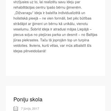
virzījusies uz to, lai realizētu savu ideju par
rehabilitācijas centru īpašo bērnu ģimenēm.
„Dižvanagu” ideja ir balstīta individualizētā un
holistiskā pieejā – ne vien formāli, bet pēc būtības
strādājot ar ģimeni un bērnu kā unikālu, vienotu
veselumu. Šobrīd ideja ir atradusi mājas Liepājā –
piecus soļus no piejūras parka un desmit – no Baltijas
jūras piekrastes. Taču tā joprojām top un turpina
veidoties. Ikviens, kurš vēlas, var mūs atbalstīt šīs
idejas pilnveidošanā!
Poniju skola
7 jūnijs, 2017