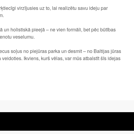
iecīgi virzījusies uz to, lai realizētu savu ideju par
m.
tā un holistiskā pieejā – ne vien formāli, bet pēc būtības
vienotu veselumu.
iecus soļus no piejūras parka un desmit – no Baltijas jūras
veidoties. Ikviens, kurš vēlas, var mūs atbalstīt šīs idejas