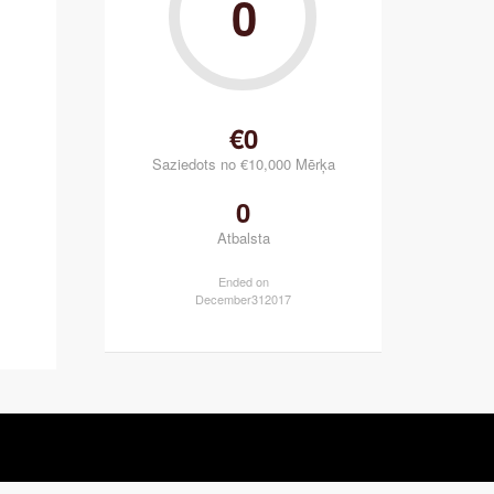
0
€0
Saziedots no €10,000 Mērķa
0
Atbalsta
Ended on
December
31
2017