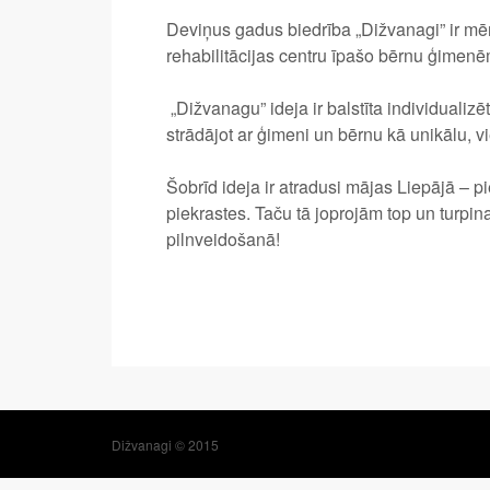
Deviņus gadus biedrība „Dižvanagi” ir mērķt
rehabilitācijas centru īpašo bērnu ģimenē
„Dižvanagu” ideja ir balstīta individualizē
strādājot ar ģimeni un bērnu kā unikālu, 
Šobrīd ideja ir atradusi mājas Liepājā – p
piekrastes. Taču tā joprojām top un turpina 
pilnveidošanā!
Dižvanagi © 2015