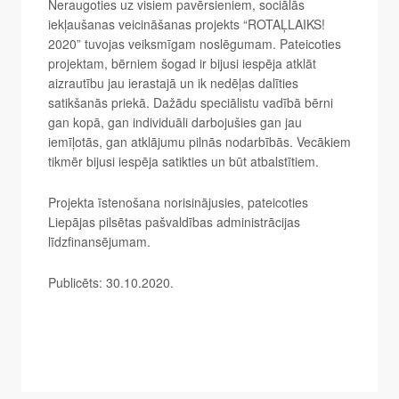
Neraugoties uz visiem pavērsieniem, sociālās
iekļaušanas veicināšanas projekts “ROTAĻLAIKS!
2020” tuvojas veiksmīgam noslēgumam. Pateicoties
projektam, bērniem šogad ir bijusi iespēja atklāt
aizrautību jau ierastajā un ik nedēļas dalīties
satikšanās priekā. Dažādu speciālistu vadībā bērni
gan kopā, gan individuāli darbojušies gan jau
iemīļotās, gan atklājumu pilnās nodarbībās. Vecākiem
tikmēr bijusi iespēja satikties un būt atbalstītiem.
Projekta īstenošana norisinājusies, pateicoties
Liepājas pilsētas pašvaldības administrācijas
līdzfinansējumam.
Publicēts: 30.10.2020.