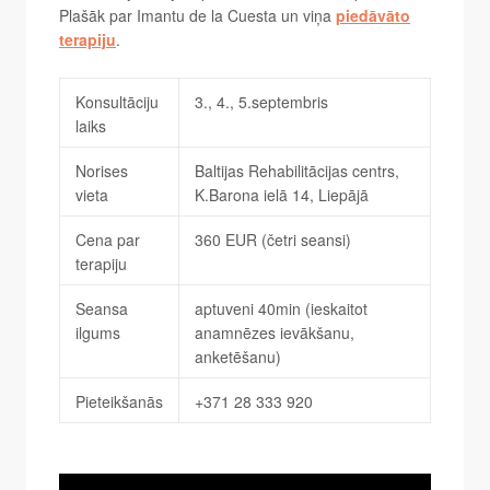
Plašāk par Imantu de la Cuesta un viņa
piedāvāto
terapiju
.
Konsultāciju
3., 4., 5.septembris
laiks
Norises
Baltijas Rehabilitācijas centrs,
vieta
K.Barona ielā 14, Liepājā
Cena par
360 EUR (četri seansi)
terapiju
Seansa
aptuveni 40min (ieskaitot
ilgums
anamnēzes ievākšanu,
anketēšanu)
Pieteikšanās
+371 28 333 920