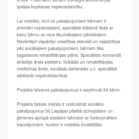
īpašas kopšanas nepieciešamību.
Lai noteiktu, kuri no pakalpojumiem bērnam ir
prioritāri nepieciešami, speciālisti klātienē tikās ar
katru bērnu un viņa likumiskajiem pārstāvjiem.
Novērtējot vispārējo veselības stāvokli un vajadzības
pēc sociālajiem pakalpojumiem, bērnam tika
sagatavots rehabilitācijas plāns. Speciālistu komandā
strādāja ārsts-pediatrs, fizikālās un rehabilitācijas
medicīnas ārsts, sociālais darbinieks u.c. speciālisti
atbilstoši nepieciešamībai.
Projekta ietvaros pakalpojumus ir saņēmuši 50 bērni.
Projekta tiešais mērķis ir nodrošināt sociālos
pakalpojumus 50 Liepājas pilsētā dzīvojošiem un
ģimenes aprūpē esošiem bērniem ar funkcionāliem
traucējumiem, kuriem ir noteikta invaliditāte.