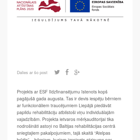
Dalies ar šo post
Projekts ar ESF līdzfinansējumu īstenots kopš
pagājušā gada augusta. Tas ir devis iespēju bērniem
ar funkcionāliem traucējumiem Liepājā piedāvāt
papildu rehabilitāciju atbilstoši viņu individuālajām
vajadzībām. Projekta ietvaros mērķauditorijai tika
nodrošināti astoņi no Baltijas rehabilitācijas centrā
sniegtajiem pakalpojumiem, tajā skaitā “Atelpas
brīdis” – bērniem, kuriem izsniegts atzinums par